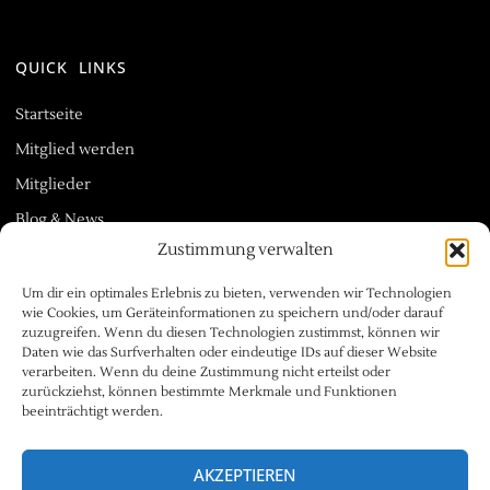
QUICK LINKS
Startseite
Mitglied werden
Mitglieder
Blog & News
Zustimmung verwalten
Um dir ein optimales Erlebnis zu bieten, verwenden wir Technologien
wie Cookies, um Geräteinformationen zu speichern und/oder darauf
zuzugreifen. Wenn du diesen Technologien zustimmst, können wir
NÜTZLICHE LINKS
Daten wie das Surfverhalten oder eindeutige IDs auf dieser Website
verarbeiten. Wenn du deine Zustimmung nicht erteilst oder
zurückziehst, können bestimmte Merkmale und Funktionen
Impressum
beeinträchtigt werden.
Datenschutzerklärung
AKZEPTIEREN