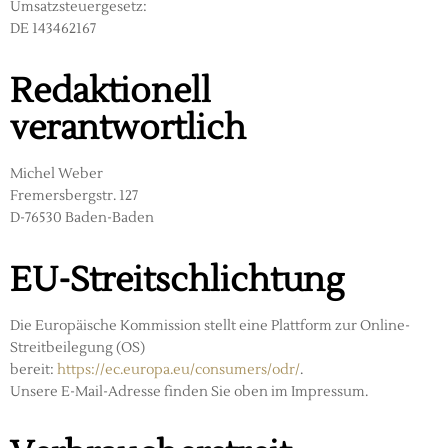
Umsatzsteuergesetz:
DE 143462167
Redaktionell
verantwortlich
Michel Weber
Fremersbergstr. 127
D-76530 Baden-Baden
EU-Streitschlichtung
Die Europäische Kommission stellt eine Plattform zur Online-
Streitbeilegung (OS)
bereit:
https://ec.europa.eu/consumers/odr/
.
Unsere E-Mail-Adresse finden Sie oben im Impressum.