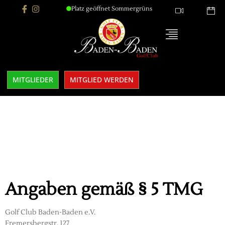
Platz geöffnet Sommergrüns
MITGLIEDER
MITGLIED WERDEN
Angaben gemäß § 5 TMG
Golf Club Baden-Baden e.V.
Fremersbergstr. 127